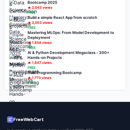
Bootcamp 2025
🔥
2,043
views
FREE
Build a simple React App from scratch
🔥
2,003
views
FREE
Mastering MLOps: From Model Development to
Deployment
🔥
1,854
views
FREE
AI & Python Development Megaclass - 300+
Hands-on Projects
🔥
1,847
views
FREE
Rust Programming Bootcamp
🔥
1,773
views
FREE
FreeWebCart