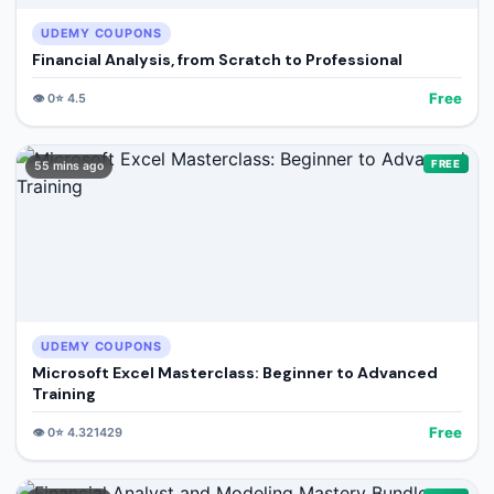
UDEMY COUPONS
Financial Analysis, from Scratch to Professional
Free
👁️
0
⭐
4.5
FREE
55 mins ago
UDEMY COUPONS
Microsoft Excel Masterclass: Beginner to Advanced
Training
Free
👁️
0
⭐
4.321429