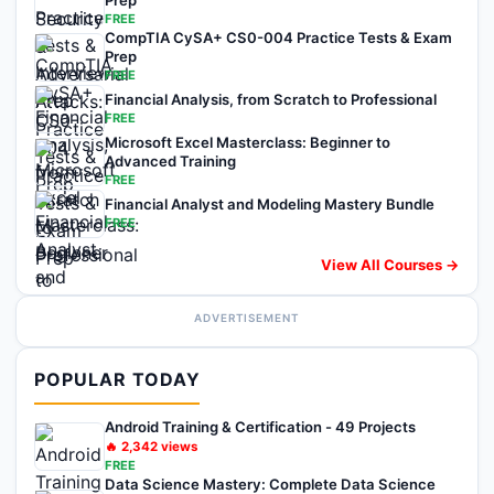
Prep
FREE
CompTIA CySA+ CS0-004 Practice Tests & Exam
Prep
FREE
Financial Analysis, from Scratch to Professional
FREE
Microsoft Excel Masterclass: Beginner to
Advanced Training
FREE
Financial Analyst and Modeling Mastery Bundle
FREE
View All Courses →
ADVERTISEMENT
POPULAR TODAY
Android Training & Certification - 49 Projects
🔥
2,342
views
FREE
Data Science Mastery: Complete Data Science