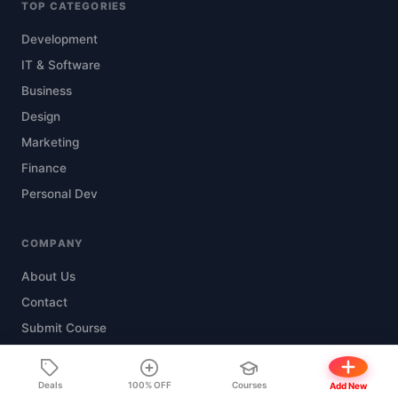
TOP CATEGORIES
Development
IT & Software
Business
Design
Marketing
Finance
Personal Dev
COMPANY
About Us
Contact
Submit Course
Privacy Policy
Terms & Conditions
Deals
100% OFF
Courses
Add New