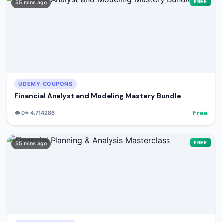
FREE
55 mins ago
UDEMY COUPONS
Financial Analyst and Modeling Mastery Bundle
Free
👁️
0
⭐
4.714286
FREE
55 mins ago