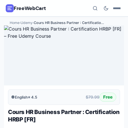
FreeWebCart
Home
›
Udemy
›
Cours HR Business Partner : Certificatio
…
🎓
All Free Courses
📂
Categories
🏷️
Coupon Deals
📅
Daily Updates
🎟️
Udemy Coupons
Free
$79.99
🌐
English
⭐
4.5
✍️
Blog
Cours HR Business Partner : Certification
ℹ️
About Us
HRBP [FR]