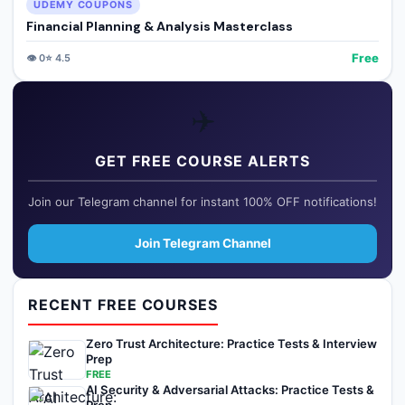
UDEMY COUPONS
Financial Planning & Analysis Masterclass
Free
👁️
0
⭐
4.5
✈️
GET FREE COURSE ALERTS
Join our Telegram channel for instant 100% OFF notifications!
Join Telegram Channel
RECENT FREE COURSES
Zero Trust Architecture: Practice Tests & Interview
Prep
FREE
AI Security & Adversarial Attacks: Practice Tests &