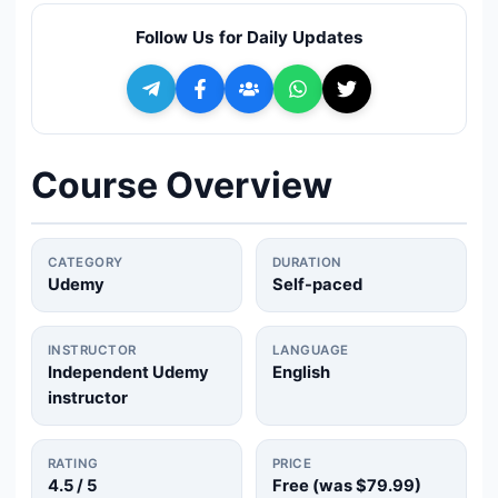
🔍
Search
Follow Us for Daily Updates
+ Submit a Course
💬
Join Telegram for Daily Alerts
Course Overview
CATEGORY
DURATION
Udemy
Self-paced
INSTRUCTOR
LANGUAGE
Independent Udemy
English
instructor
RATING
PRICE
4.5
/ 5
Free (was
$79.99
)