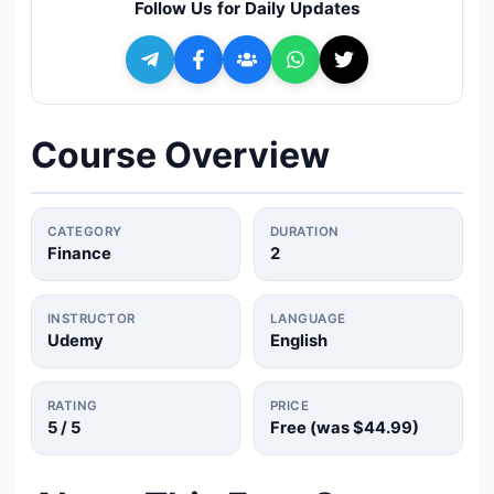
Follow Us for Daily Updates
🔍
Search
+ Submit a Course
Course Overview
💬
Join Telegram for Daily Alerts
CATEGORY
DURATION
Finance
2
INSTRUCTOR
LANGUAGE
Udemy
English
RATING
PRICE
5
/ 5
Free (was
$44.99
)