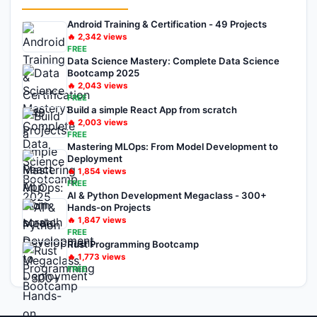
Android Training & Certification - 49 Projects
🔥
2,342
views
FREE
Data Science Mastery: Complete Data Science
Bootcamp 2025
🔥
2,043
views
FREE
Build a simple React App from scratch
🔥
2,003
views
FREE
Mastering MLOps: From Model Development to
Deployment
🔥
1,854
views
FREE
AI & Python Development Megaclass - 300+
Hands-on Projects
🔥
1,847
views
FREE
Rust Programming Bootcamp
🔥
1,773
views
FREE