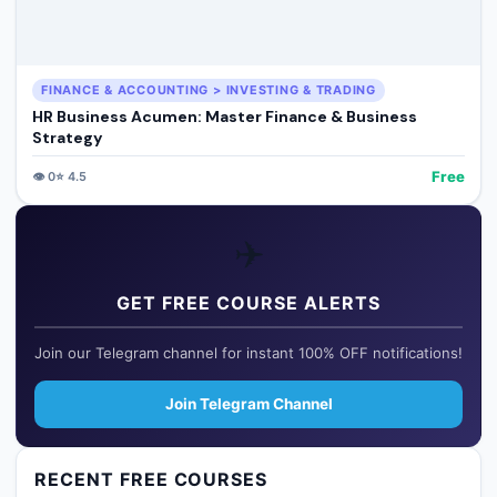
FINANCE & ACCOUNTING > INVESTING & TRADING
HR Business Acumen: Master Finance & Business
Strategy
Free
👁️
0
⭐
4.5
✈️
GET FREE COURSE ALERTS
Join our Telegram channel for instant 100% OFF notifications!
Join Telegram Channel
RECENT FREE COURSES