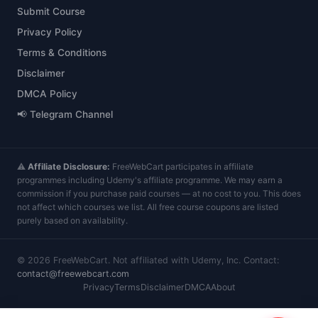
Submit Course
Privacy Policy
Terms & Conditions
Disclaimer
DMCA Policy
📢 Telegram Channel
⚠️
Affiliate Disclosure:
FreeWebCart participates in affiliate
programmes including Udemy's affiliate programme. We may earn a
commission if you purchase paid courses — at no cost to you. This does
not affect which courses we list. All free course coupons are listed
purely based on availability.
©
2026
FreeWebCart. Not affiliated with Udemy, Inc. Contact:
contact@freewebcart.com
Privacy
Terms
Disclaimer
DMCA
About