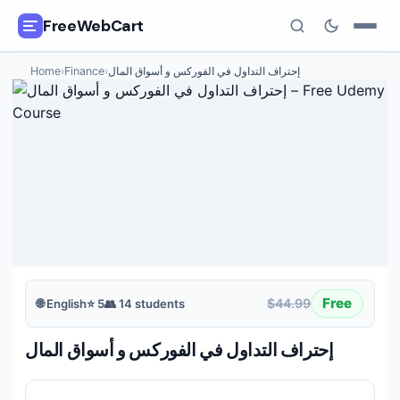
FreeWebCart
Home
›
Finance
›
إحتراف التداول في الفوركس و أسواق المال
🎓
All Free Courses
📂
Categories
🏷️
Coupon Deals
📅
Daily Updates
🎟️
Udemy Coupons
Free
$44.99
🌐
English
⭐
5
👥
14
students
✍️
Blog
إحتراف التداول في الفوركس و أسواق المال
ℹ️
About Us