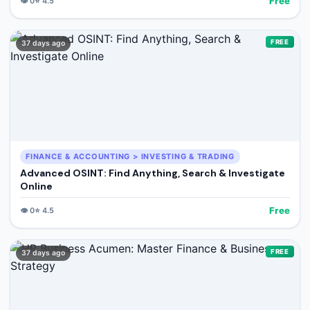
Free
👁️
0
⭐
4.5
FREE
37 days ago
FINANCE & ACCOUNTING > INVESTING & TRADING
Advanced OSINT: Find Anything, Search & Investigate
Online
Free
👁️
0
⭐
4.5
FREE
37 days ago