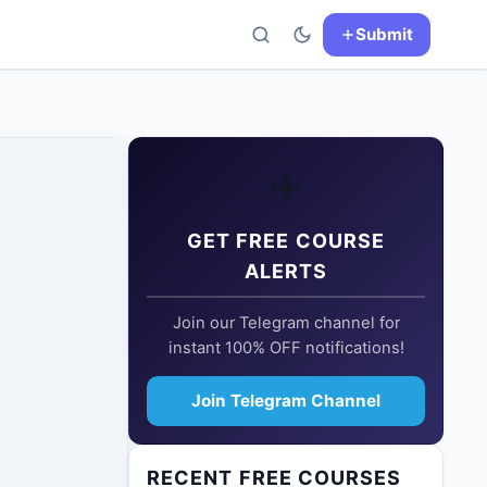
Submit
✈️
GET FREE COURSE
ALERTS
Join our Telegram channel for
instant 100% OFF notifications!
Join Telegram Channel
RECENT FREE COURSES