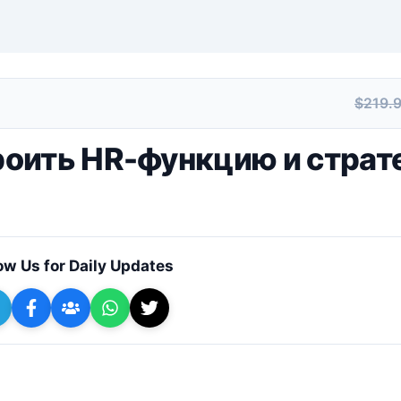
$219.
+ Submit a Course
роить HR-функцию и страт
ow Us for Daily Updates