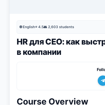
🔍
Search
🌐
English
⭐
4.5
👥
2,603
students
HR для CEO: как выст
💬
Join Telegram for Daily Alerts
в компании
Foll
Course Overview