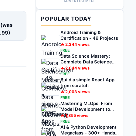
ADVERTISEMENT
E
POPULAR TODAY
 (was
.99
)
Android Training &
Certification - 49 Projects
🔥
2,344
views
FREE
Data Science Mastery:
Complete Data Science
Bootcamp 2025
🔥
2,044
views
FREE
Build a simple React App
from scratch
🔥
2,003
views
FREE
Mastering MLOps: From
Model Development to
Deployment
🔥
1,855
views
FREE
AI & Python Development
Megaclass - 300+ Hands-