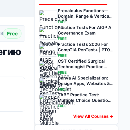
Precalculus Functions—
Domain, Range & Vertical
Line Test
FREE
Practice Tests For AIGP AI
Free
Governance Exam
99
FREE
Practice Tests 2026 For
егию
CompTIA PenTest+ | PT0-
002 Exam Prep
FREE
CST Certified Surgical
Technologist Practice
Test 2026
FREE
Canva AI Specialization:
Design Apps, Websites &
Visuals
FREE
TABE Practice Test:
Multiple Choice Questions
with Answers
FREE
View All Courses →