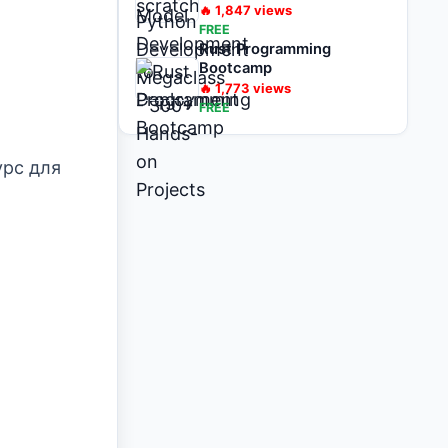
on Projects
🔥
1,847
views
FREE
Rust Programming
Bootcamp
🔥
1,773
views
FREE
рс для