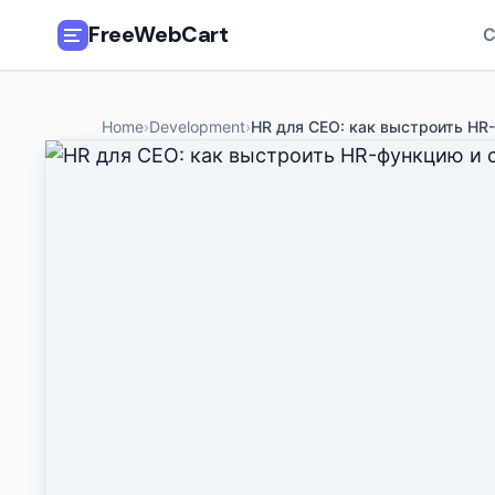
FreeWebCart
C
🎓
All Free Courses
Home
›
Development
›
HR для CEO: как выстроить HR
📂
Categories
🏷️
Coupon Deals
📅
Daily Updates
🎟️
Udemy Coupons
✍️
Blog
ℹ️
About Us