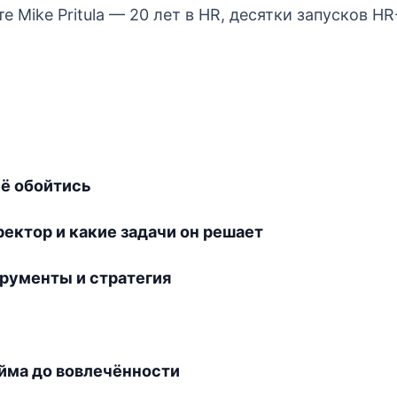
е Mike Pritula — 20 лет в HR, десятки запусков H
её обойтись
ектор и какие задачи он решает
трументы и стратегия
йма до вовлечённости