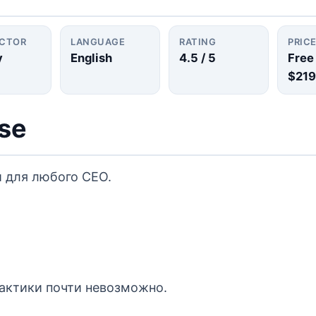
UCTOR
LANGUAGE
RATING
PRIC
y
English
4.5
/ 5
Free
$219
rse
 для любого CEO.
актики почти невозможно.