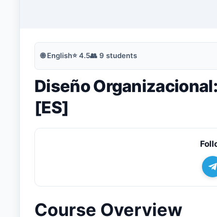
🔍
Search
🌐
English
⭐
4.5
👥
9
students
Diseño Organizacional:
💬
Join Telegram for Daily Alerts
[ES]
Foll
Course Overview