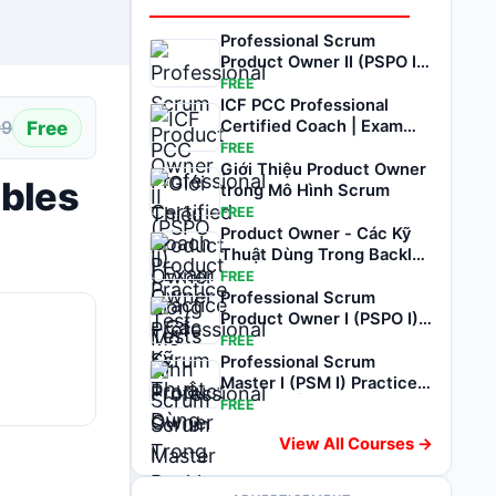
Professional Scrum
Product Owner II (PSPO II)
Practice Test
FREE
ICF PCC Professional
Free
Certified Coach | Exam
99
Practice Tests
FREE
Giới Thiệu Product Owner
ables
trong Mô Hình Scrum
FREE
Product Owner - Các Kỹ
Thuật Dùng Trong Backlog
Refinement
FREE
Professional Scrum
Product Owner I (PSPO I)
Practice Test
FREE
Professional Scrum
Master I (PSM I) Practice
Question | 2024
FREE
View All Courses →