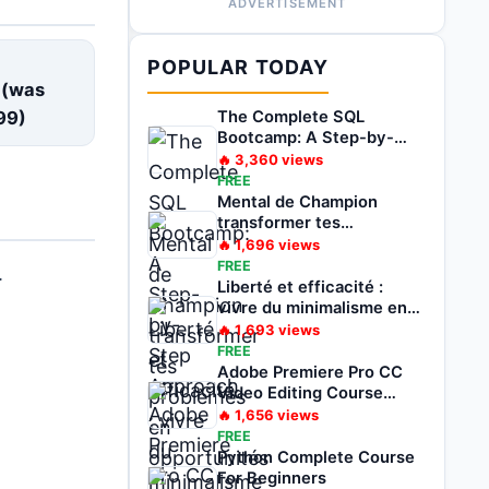
ADVERTISEMENT
E
POPULAR TODAY
 (was
99
)
The Complete SQL
Bootcamp: A Step-by-
Step Approach
🔥
3,360
views
FREE
Mental de Champion
transformer tes
problèmes en
🔥
1,696
views
opportunités
FREE
.
Liberté et efficacité :
vivre du minimalisme en
voyageant
🔥
1,693
views
FREE
Adobe Premiere Pro CC
Video Editing Course
Beginners To Pro
🔥
1,656
views
FREE
Python Complete Course
For Beginners