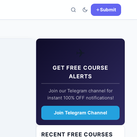
Submit
✈️
GET FREE COURSE
ALERTS
Join our Telegram channel for
instant 100% OFF notifications!
Join Telegram Channel
RECENT FREE COURSES