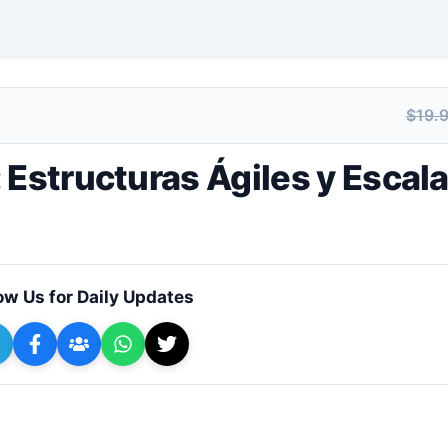
$19.
+ Submit a Course
 Estructuras Ágiles y Escal
ow Us for Daily Updates