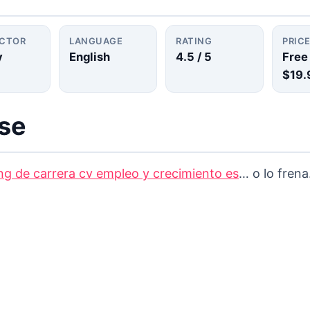
UCTOR
LANGUAGE
RATING
PRIC
y
English
4.5
/ 5
Free
$19.
rse
ng de carrera cv empleo y crecimiento es
… o lo frena