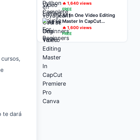
🔥
1,640
views
FREE
All In One Video Editing
Master In CapCut
Premiere Pro Canva
🔥
1,600
views
FREE
 cursos,
de
o te dará