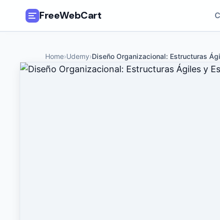
FreeWebCart
C
🎓
All Free Courses
Home
›
Udemy
›
Diseño Organizacional: Estructuras Ági
📂
Categories
🏷️
Coupon Deals
📅
Daily Updates
🎟️
Udemy Coupons
✍️
Blog
ℹ️
About Us