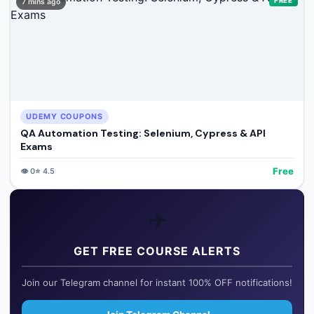
FREE
7 mins ago
UDEMY COUPONS
QA Automation Testing: Selenium, Cypress & API
Exams
Free
👁️
0
⭐
4.5
✈️
GET FREE COURSE ALERTS
Join our Telegram channel for instant 100% OFF notifications!