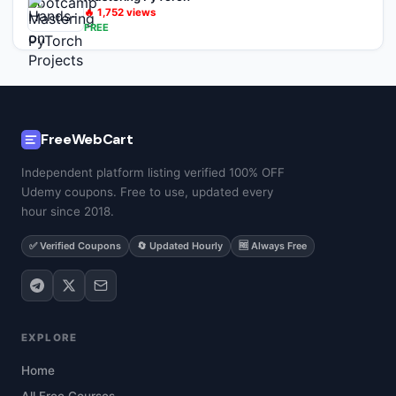
🔥
1,752
views
FREE
FreeWebCart
Independent platform listing verified 100% OFF
Udemy coupons. Free to use, updated every
hour since 2018.
✅ Verified Coupons
🔄 Updated Hourly
🆓 Always Free
EXPLORE
Home