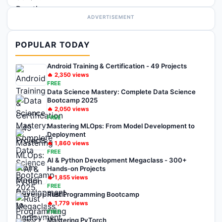
ADVERTISEMENT
POPULAR TODAY
Android Training & Certification - 49 Projects
🔥
2,350
views
FREE
Data Science Mastery: Complete Data Science
Bootcamp 2025
🔥
2,050
views
FREE
Mastering MLOps: From Model Development to
Deployment
🔥
1,860
views
FREE
AI & Python Development Megaclass - 300+
Hands-on Projects
🔥
1,855
views
FREE
Rust Programming Bootcamp
🔥
1,779
views
FREE
Mastering PyTorch