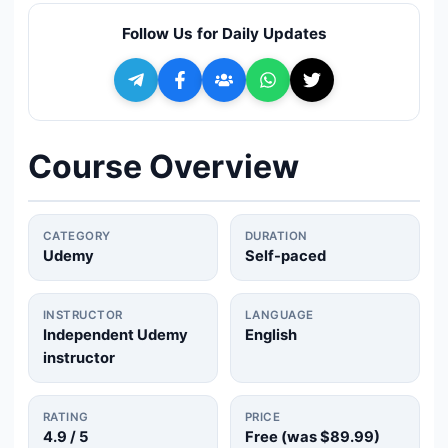
🔍
Search
Follow Us for Daily Updates
+ Submit a Course
💬
Join Telegram for Daily Alerts
Course Overview
CATEGORY
DURATION
Udemy
Self-paced
INSTRUCTOR
LANGUAGE
Independent Udemy
English
instructor
RATING
PRICE
4.9
/ 5
Free (was
$89.99
)