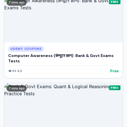
FREE
7 mins ago
UDEMY COUPONS
Computer Awareness (कंप्यूटर ज्ञान): Bank & Govt Exams
Tests
Free
👁️
0
⭐
4.5
FREE
7 mins ago