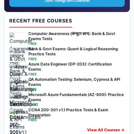
Join Telegram Channel
RECENT FREE COURSES
Computer Awareness (कंप्यूटर ज्ञान): Bank & Govt
Exams Tests
FREE
Bank & Govt Exams: Quant & Logical Reasoning
Practice Tests
FREE
Azure Data Engineer (DP-203): Certification
Exams
FREE
QA Automation Testing: Selenium, Cypress & API
Exams
FREE
Microsoft Azure Fundamentals (AZ-900): Practice
Exams
FREE
CCNA 200-301 v1.1 Practice Tests & Exam
Preparation
FREE
View All Courses →