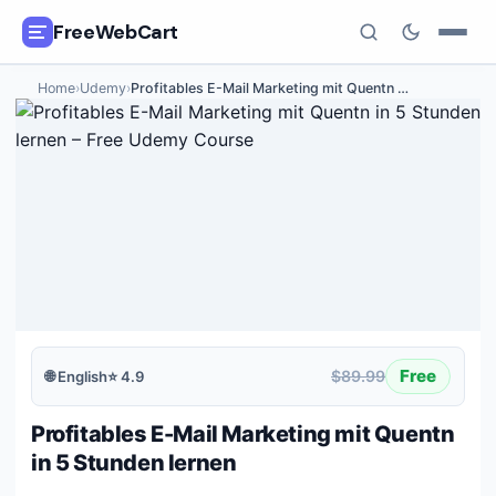
FreeWebCart
Home
›
Udemy
›
Profitables E-Mail Marketing mit Quentn
…
🎓
All Free Courses
📂
Categories
🏷️
Coupon Deals
📅
Daily Updates
🎟️
Udemy Coupons
Free
$89.99
🌐
English
⭐
4.9
✍️
Blog
Profitables E-Mail Marketing mit Quentn
ℹ️
About Us
in 5 Stunden lernen