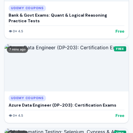
UDEMY COUPONS
Bank & Govt Exams: Quant & Logical Reasoning
Practice Tests
Free
👁️
0
⭐
4.5
FREE
7 mins ago
UDEMY COUPONS
Azure Data Engineer (DP-203): Certification Exams
Free
👁️
0
⭐
4.5