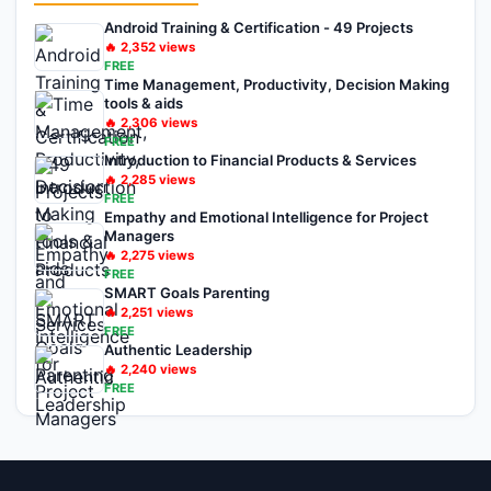
Android Training & Certification - 49 Projects
🔥
2,352
views
FREE
Time Management, Productivity, Decision Making
tools & aids
🔥
2,306
views
FREE
Introduction to Financial Products & Services
🔥
2,285
views
FREE
Empathy and Emotional Intelligence for Project
Managers
🔥
2,275
views
FREE
SMART Goals Parenting
🔥
2,251
views
FREE
Authentic Leadership
🔥
2,240
views
FREE