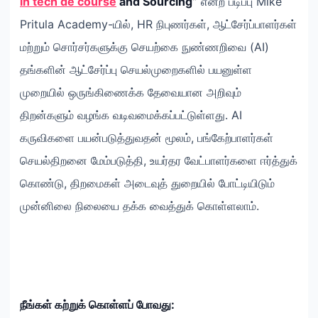
in tech de course
and Sourcing”
என்ற படிப்பு Mike
Pritula Academy-யில், HR நிபுணர்கள், ஆட்சேர்ப்பாளர்கள்
மற்றும் சொர்சர்களுக்கு செயற்கை நுண்ணறிவை (AI)
தங்களின் ஆட்சேர்ப்பு செயல்முறைகளில் பயனுள்ள
முறையில் ஒருங்கிணைக்க தேவையான அறிவும்
திறன்களும் வழங்க வடிவமைக்கப்பட்டுள்ளது. AI
கருவிகளை பயன்படுத்துவதன் மூலம், பங்கேற்பாளர்கள்
செயல்திறனை மேம்படுத்தி, உயர்தர வேட்பாளர்களை ஈர்த்துக்
கொண்டு, திறமைகள் அடைவுத் துறையில் போட்டியிடும்
முன்னிலை நிலையை தக்க வைத்துக் கொள்ளலாம்.
நீங்கள் கற்றுக் கொள்ளப் போவது: