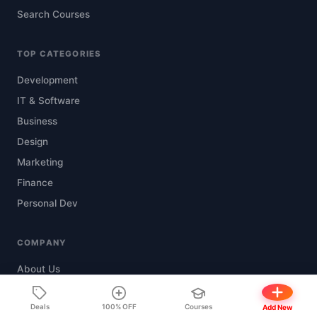
Search Courses
TOP CATEGORIES
Development
IT & Software
Business
Design
Marketing
Finance
Personal Dev
COMPANY
About Us
Contact
Deals
100% OFF
Courses
Add New
Submit Course