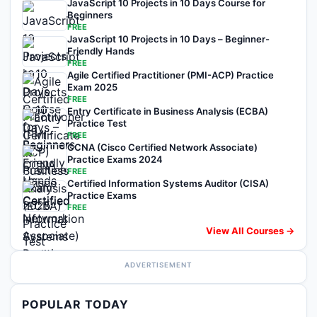
JavaScript 10 Projects in 10 Days Course for
Beginners
FREE
JavaScript 10 Projects in 10 Days – Beginner-
Friendly Hands
FREE
Agile Certified Practitioner (PMI-ACP) Practice
Exam 2025
FREE
Entry Certificate in Business Analysis (ECBA)
Practice Test
FREE
CCNA (Cisco Certified Network Associate)
Practice Exams 2024
FREE
Certified Information Systems Auditor (CISA)
Practice Exams
FREE
View All Courses →
ADVERTISEMENT
POPULAR TODAY