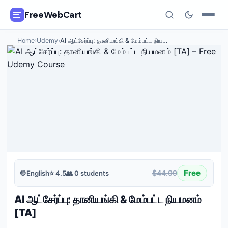
FreeWebCart
Home
›
Udemy
›
AI ஆட்சேர்ப்பு: தானியங்கி & மேம்பட்ட நிய
…
🎓
All Free Courses
📂
Categories
🏷️
Coupon Deals
📅
Daily Updates
🎟️
Udemy Coupons
Free
$44.99
🌐
English
⭐
4.5
👥
0
students
✍️
Blog
AI ஆட்சேர்ப்பு: தானியங்கி & மேம்பட்ட நியமனம்
ℹ️
About Us
[TA]