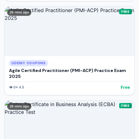
FREE
26 mins ago
UDEMY COUPONS
Agile Certified Practitioner (PMI-ACP) Practice Exam
2025
Free
👁️
0
⭐
4.5
FREE
26 mins ago