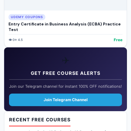
UDEMY COUPONS
Entry Certificate in Business Analysis (ECBA) Practice
Test
Free
👁️
0
⭐
4.5
✈️
GET FREE COURSE ALERTS
Join our Telegram channel for instant 100% OFF notifications!
Join Telegram Channel
RECENT FREE COURSES