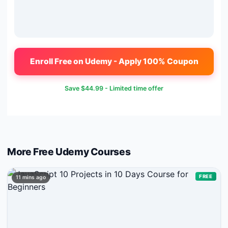
Enroll Free on Udemy - Apply 100% Coupon
Save
$44.99
- Limited time offer
More Free
Udemy
Courses
FREE
11 mins ago