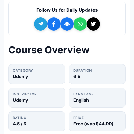
🔍
Search
Follow Us for Daily Updates
+ Submit a Course
💬
Join Telegram for Daily Alerts
Course Overview
CATEGORY
DURATION
Udemy
6.5
INSTRUCTOR
LANGUAGE
Udemy
English
RATING
PRICE
4.5
/ 5
Free (was
$44.99
)